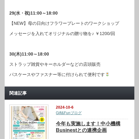
29(水・祝)11:00～18:00
【NEW】母の日向けフラワープレートのワークショップ
メッセージを入れてオリジナルの贈り物を♪ ￥1200/回
30(木)11:00～18:00
ストラップ雑貨やキーホルダーなどの店頭販売
パスケースやファスナー等に付けられて便利です
関連記事
2024-10-6
Gift&Funブログ
今年も実施します！中小機構
Businestとの連携企画