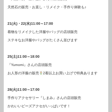
天然石の販売・お直し・リメイク・手作り体験も♪
21(火)・22(水)11:00～17:00
着物をリメイクした洋服やバッグの店頭販売
ステキなお洋服やバッグがたくさん並びます
25(土)11:00～18:00
『Yumomi』さんの店頭販売
お人形の洋服の販売
2着以上お買い上げで特典あります
28(火)11:00～17:00
手作りアクセサリー『しまみ』さんの店頭販売
かわいいビーズアクセがいっぱいです！