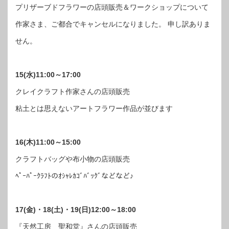
プリザーブドフラワーの店頭販売＆ワークショップについて
作家さま、ご都合でキャンセルになりました。 申し訳ありま
せん。
15(水)11:00～17:00
クレイクラフト作家さんの店頭販売
粘土とは思えないアートフラワー作品が並びます
16(木)11:00～15:00
クラフトバッグや布小物の店頭販売
ﾍﾟｰﾊﾟｰｸﾗﾌﾄのｵｼｬﾚｶｺﾞﾊﾞｯｸﾞなどなど♪
17(金)・18(土)・19(日)12:00～18:00
『天然工房 聖和堂』さんの店頭販売