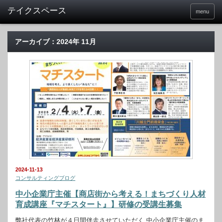
menu
アーカイブ：2024年 11月
2024-11-13
コンサルティングブログ
中小企業庁主催【商店街から考える！まちづくり人材
育成講座『マチスタート』】研修の受講生募集
弊社代表の竹林が４日間伴走させていただく 中小企業庁主催のま