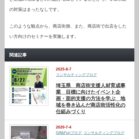
の対策はまったなしです。
このような観点から、商店街側、また、商店街で出店をした
い方向けのセミナーを実施します。
関連記事
2025-8-7
コンサルティングブログ
埼玉県 商店街支援人材育成事
業 目標に向けたイベント企
画・面的支援の方法を学ぶ 地
域を巻き込んだ商店街活性化の
仕組みづくり
2020-7-4
Gift&Funブログ
,
コンサルティングブログ