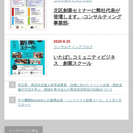
コンサルティングブログ
北区創業セミナーに弊社代表が
登壇します。-コンサルティング
事業部-
2020-8-25
コンサルティングブログ
いたばしコミュニティビジネ
ス 創業スクール
埼玉県 商店街支援人材育成事業 目標に向けたイベント企画・面的支
援の方法を学ぶ 地域を巻き込んだ商店街活性化の仕組みづくり
中小機構Businestとの連携企画「ハンドメイド起業コース」１１月１日
スタート
トップページに戻る